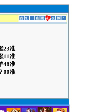
猴23准
猴11准
羊48准
？00准