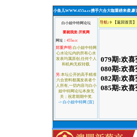
小鱼儿WWW.455a.cc携手六合大咖重磅来袭,
导航
:
【返回首页】
白小姐中特网论坛
要就我发-开奖网
网址：
455a.cc
郑重声明:
白小姐中特网
心水论坛内的所有心水
079期:
发表均属原创,任何个人
和机构无权转载.
080期:
另:
本坛公开的高手精准
082期:
六合资料都属发表者个
人所有,一切内容与白小
085期:
姐中特网论坛本身无
关；祝君期期中奖.
-> 白小姐中特网 [宣]