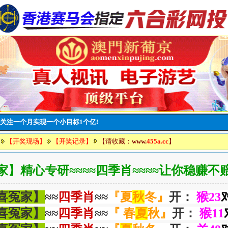
豪言:关注一个月实现一个小目标1个亿!
【开奖现场】
【开奖记录】
【请收藏：
www.
455a.cc
】
家】精心专研≈≈≈≈四季肖≈≈≈≈让你稳赚
喜冤家】
≈≈
四季肖
≈≈
『夏
秋
冬
』
开：
猴23
喜冤家】
≈≈
四季肖
≈≈
『 春
夏
秋
』
开：
猴11