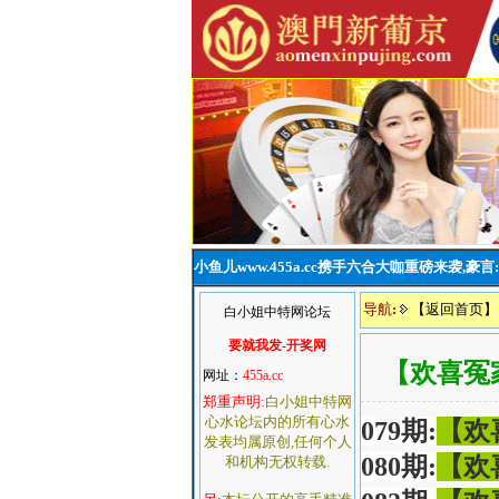
小鱼儿www.455a.cc携手六合大咖重磅来袭,
导航
:
【返回首页】
白小姐中特网论坛
要就我发-开奖网
【欢喜冤
网址：
455a.cc
郑重声明:
白小姐中特网
心水论坛内的所有心水
0
79
期
:
【欢
发表均属原创,任何个人
080
期
:
【欢
和机构无权转载.