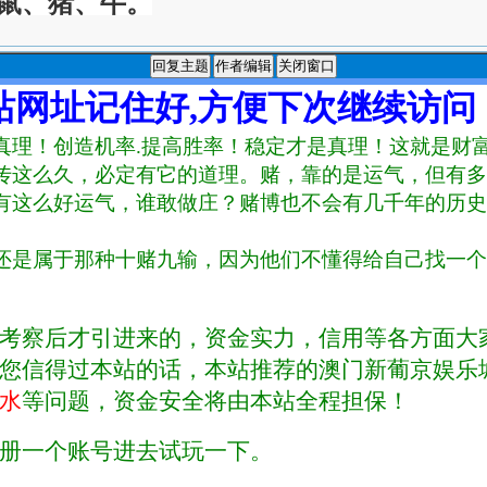
鼠、猪、牛。