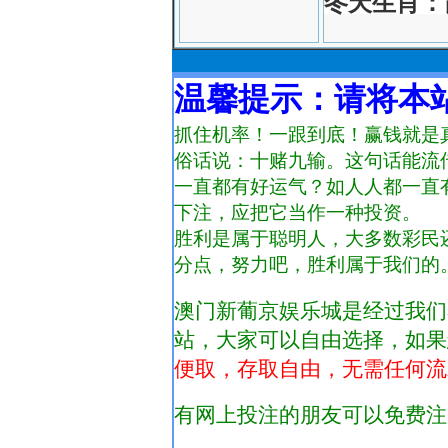
冬天生肖：